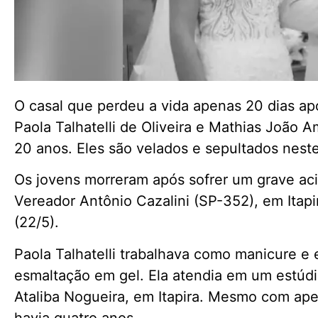
O casal que perdeu a vida apenas 20 dias apó
Paola Talhatelli de Oliveira e Mathias João A
20 anos. Eles são velados e sepultados nest
Os jovens morreram após sofrer um grave aci
Vereador Antônio Cazalini (SP-352), em Itapir
(22/5).
Paola Talhatelli trabalhava como manicure e
esmaltação em gel. Ela atendia em um estúdio
Ataliba Nogueira, em Itapira. Mesmo com ape
havia quatro anos.