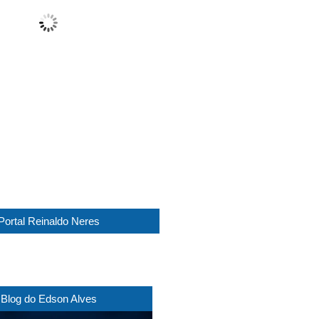
Partly Cloudy
Wind Gust:
11 Km/h
Clouds:
61%
Visibility:
10 km
Sunrise:
05:44
Sunset:
17:30
1017 mb
9 Km/h
Weather from WeatherAPI
Portal Reinaldo Neres
Blog do Edson Alves