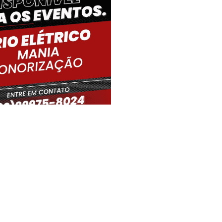
iro Gouveia, BR
07:20,
08/08/2026
21
°C