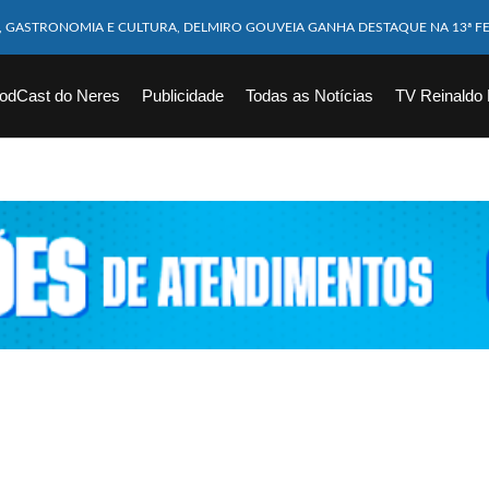
M CABEÇA ESMAGADA APÓS COLISÃO COM CAMINHÃO
10 MESES MORRE APÓS SER ATACADA POR PITBULL
odCast do Neres
Publicidade
Todas as Notícias
TV Reinaldo
ICAM FERIDOS APÓS ÔNIBUS DA ROTA TOMBA NA BR-116; VÍDEO
CHOEIRA DE 40 METROS AO TENTAR FAZER FOTO
VÍTIMAS DE ACIDENTE COM LANCHA SÃO VELADOS; SAIBA COMO FOI
EM FLAGRANTE POR ROUBAR CORPO DE RECÉM-NASCIDO EM NECROTÉRIO
DESAPARECIDO É ENCONTRADO EM BARRAGEM NO INTERIOR DE ALAGOAS
ORTEIA PRÊMIO DE R$ 130 MILHÕES; VEJA O RESULTADO!