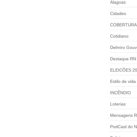
Alagoas
Cidades
COBERTURA
Cotidiano
Delmiro Gouv
Destaque RN
ELEICÕES 2
Estilo de vida
ÉDIO RESIDENCIAL
INCÊNDIO
al: um carro caiu no fosso de...
Loterias
Mensagens R
PodCast do N