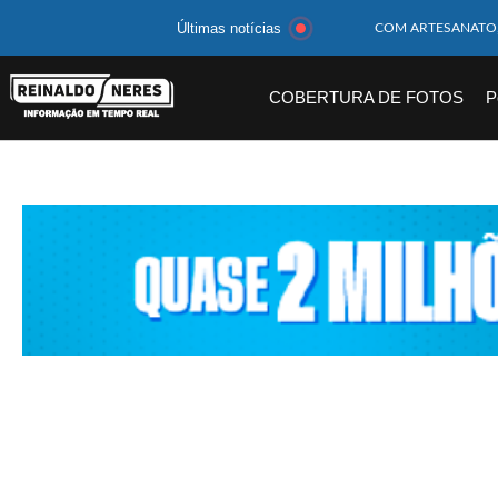
Últimas notícias
MOTOCICLISTA TE
BEBÊ DE 1 ANO E 
COBERTURA DE FOTOS
P
14 PASSAGEIROS F
HOMEM CAI DE CA
CORPOS DAS SEIS 
MULHER É PRESA 
CORPO DE JOVEM 
MEGA-SENA 2977 S