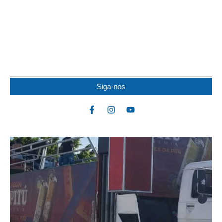
JOVEM DE 19 ANOS FICA FERIDO APÓS
COLISÃO ENTRE MOTOS
Um jovem de 19 anos ficou ferido após uma colisão envolvendo
duas motocicletas na noite dessa...
Siga-nos