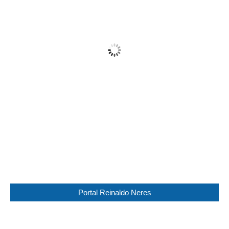
21
Clear
Wind Gust:
19 Km/h
Clouds:
11%
Visibility:
10 km
Sunrise:
05:45
Sunset:
17:30
79 %
1016 mb
11 Km/h
Weather from WeatherAPI
Portal Reinaldo Neres