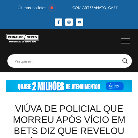
Últimas notícias
COM ARTESANATO, GASTRONOMIA E CULTURA, DELMIRO GOUVEIA GANHA DESTAQUE NA 13ª FEIRA DOS MUNICÍPIOS ALAGOANOS
MOTOCICLISTA TEM CABEÇA ESMAGADA APÓS COLISÃO COM CAMINHÃO
BEBÊ DE 1 ANO E 10 MESES MORRE APÓS SER ATACADA POR PITBULL
COBERTURA DE FOTOS DO BLOCO BAFO DA CANA DE DELMIRO GOUVEIA/AL – (15/02/2026) – VEJA AS COBERTURAS DE FOTOS (EXCLUSIVO DO PORTAL REINALDO NERES – CONFIRA)
14 PASSAGEIROS FICAM FERIDOS APÓS ÔNIBUS DA ROTA TOMBA NA BR-116; VÍDEO
HOMEM CAI DE CACHOEIRA DE 40 METROS AO TENTAR FAZER FOTO
CORPOS DAS SEIS VÍTIMAS DE ACIDENTE COM LANCHA SÃO VELADOS; SAIBA COMO FOI
MULHER É PRESA EM FLAGRANTE POR ROUBAR CORPO DE RECÉM-NASCIDO EM NECROTÉRIO
CORPO DE JOVEM DESAPARECIDO É ENCONTRADO EM BARRAGEM NO INTERIOR DE ALAGOAS
MEGA-SENA 2977 SORTEIA PRÊMIO DE R$ 130 MILHÕES; VEJA O RESULTADO!
VIÚVA DE POLICIAL QUE
MORREU APÓS VÍCIO EM
BETS DIZ QUE REVELOU