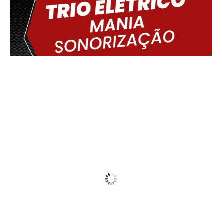
Delmiro Gouveia, BR
16:40,
07/08/2026
33
°C
Sunny
Wind Gust:
15 Km/h
Clouds:
8%
Visibility:
10 km