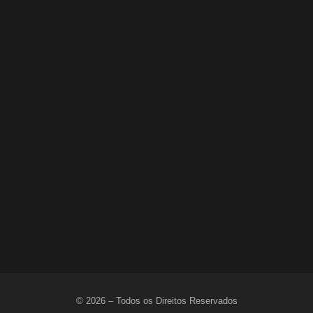
HOMEM ESPANCA ENTEADO DE 2 ANOS E MENTE
PARA A POLÍCIA: “CAIU DA CAMA”
7 de abril de 2026
© 2026 – Todos os Direitos Reservados