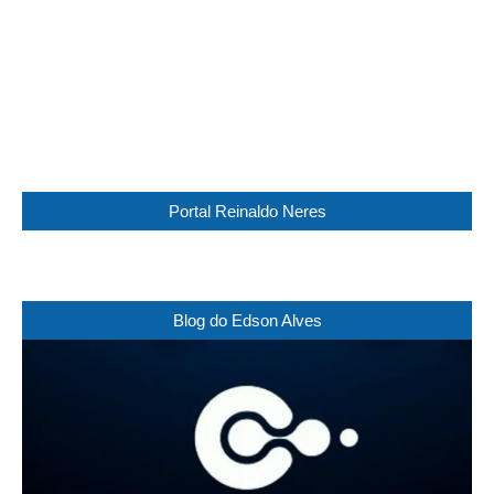
Sunrise:
05:45
Sunset:
17:30
28 %
1012 mb
13 Km/h
Weather from WeatherAPI
Portal Reinaldo Neres
Blog do Edson Alves