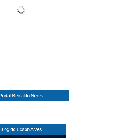
Sunny
Wind Gust:
15 Km/h
Clouds:
10%
Visibility:
10 km
Sunrise:
05:45
Sunset:
17:30
1012 mb
11 Km/h
Weather from WeatherAPI
Portal Reinaldo Neres
Blog do Edson Alves