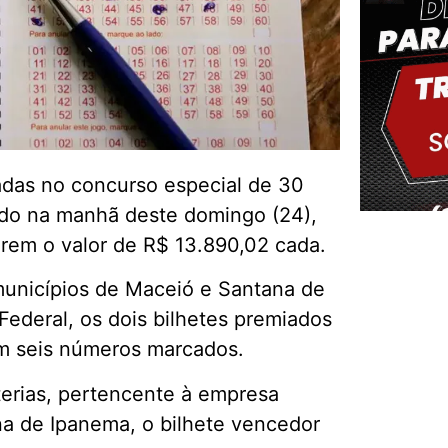
adas no concurso especial de 30
ado na manhã deste domingo (24),
irem o valor de R$ 13.890,02 cada.
municípios de Maceió e Santana de
Delm
ederal, os dois bilhetes premiados
om seis números marcados.
terias, pertencente à empresa
na de Ipanema, o bilhete vencedor