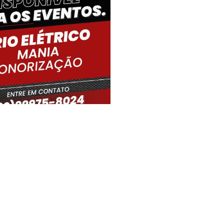
iro Gouveia, BR
17:32,
06/08/2026
31
°C