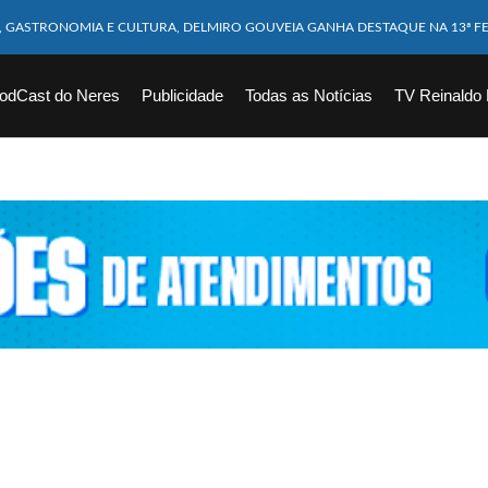
M CABEÇA ESMAGADA APÓS COLISÃO COM CAMINHÃO
10 MESES MORRE APÓS SER ATACADA POR PITBULL
odCast do Neres
Publicidade
Todas as Notícias
TV Reinaldo
ICAM FERIDOS APÓS ÔNIBUS DA ROTA TOMBA NA BR-116; VÍDEO
CHOEIRA DE 40 METROS AO TENTAR FAZER FOTO
VÍTIMAS DE ACIDENTE COM LANCHA SÃO VELADOS; SAIBA COMO FOI
EM FLAGRANTE POR ROUBAR CORPO DE RECÉM-NASCIDO EM NECROTÉRIO
DESAPARECIDO É ENCONTRADO EM BARRAGEM NO INTERIOR DE ALAGOAS
ORTEIA PRÊMIO DE R$ 130 MILHÕES; VEJA O RESULTADO!