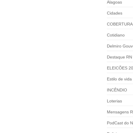
Alagoas
Cidades
COBERTURA
Cotidiano
Delmiro Gouv
Destaque RN
ELEICÕES 2
Estilo de vida
INCÊNDIO
Loterias
 A REELEIÇÃO PARA DEPUTADO
Mensagens R
 uma vaga na Câmara Federal Defensor de...
PodCast do N