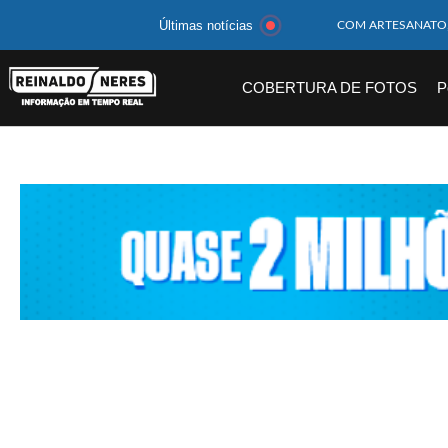
Últimas notícias
MOTOCICLISTA TE
BEBÊ DE 1 ANO E 
COBERTURA DE FOTOS
P
14 PASSAGEIROS F
HOMEM CAI DE CA
CORPOS DAS SEIS 
MULHER É PRESA 
CORPO DE JOVEM 
MEGA-SENA 2977 S