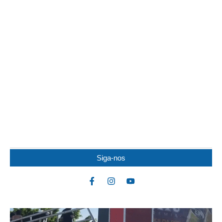
JOVEM DE 19 ANOS FICA FERIDO APÓS
COLISÃO ENTRE MOTOS
Um jovem de 19 anos ficou ferido após uma colisão envolvendo
duas motocicletas na noite dessa...
Siga-nos