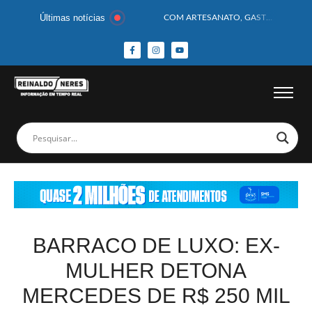
Últimas notícias
COM ARTESANATO, GASTRONOMIA E CULTURA, DELMIRO GOUVEIA GANHA DESTAQUE NA 13ª FEIRA DOS MUNICÍPIOS ALAGOANOS
MOTOCICLISTA TEM CABEÇA ESMAGADA APÓS COLISÃO COM CAMINHÃO
BEBÊ DE 1 ANO E 10 MESES MORRE APÓS SER ATACADA POR PITBULL
COBERTURA DE FOTOS DO BLOCO BAFO DA CANA DE DELMIRO GOUVEIA/AL – (15/02/2026) – VEJA AS COBERTURAS DE FOTOS (EXCLUSIVO DO PORTAL REINALDO NERES – CONFIRA)
14 PASSAGEIROS FICAM FERIDOS APÓS ÔNIBUS DA ROTA TOMBA NA BR-116; VÍDEO
HOMEM CAI DE CACHOEIRA DE 40 METROS AO TENTAR FAZER FOTO
CORPOS DAS SEIS VÍTIMAS DE ACIDENTE COM LANCHA SÃO VELADOS; SAIBA COMO FOI
MULHER É PRESA EM FLAGRANTE POR ROUBAR CORPO DE RECÉM-NASCIDO EM NECROTÉRIO
CORPO DE JOVEM DESAPARECIDO É ENCONTRADO EM BARRAGEM NO INTERIOR DE ALAGOAS
MEGA-SENA 2977 SORTEIA PRÊMIO DE R$ 130 MILHÕES; VEJA O RESULTADO!
BARRACO DE LUXO: EX-
MULHER DETONA
MERCEDES DE R$ 250 MIL