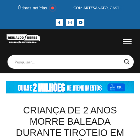
Últimas notícias
COM ARTESANATO, GASTRONOMIA E CULTURA, DELMIRO GOUVEIA GANHA DESTAQUE NA 13ª FEIRA DOS MUNICÍPIOS ALAGOANOS
MOTOCICLISTA TEM CABEÇA ESMAGADA APÓS COLISÃO COM CAMINHÃO
BEBÊ DE 1 ANO E 10 MESES MORRE APÓS SER ATACADA POR PITBULL
COBERTURA DE FOTOS DO BLOCO BAFO DA CANA DE DELMIRO GOUVEIA/AL – (15/02/2026) – VEJA AS COBERTURAS DE FOTOS (EXCLUSIVO DO PORTAL REINALDO NERES – CONFIRA)
14 PASSAGEIROS FICAM FERIDOS APÓS ÔNIBUS DA ROTA TOMBA NA BR-116; VÍDEO
HOMEM CAI DE CACHOEIRA DE 40 METROS AO TENTAR FAZER FOTO
CORPOS DAS SEIS VÍTIMAS DE ACIDENTE COM LANCHA SÃO VELADOS; SAIBA COMO FOI
MULHER É PRESA EM FLAGRANTE POR ROUBAR CORPO DE RECÉM-NASCIDO EM NECROTÉRIO
CORPO DE JOVEM DESAPARECIDO É ENCONTRADO EM BARRAGEM NO INTERIOR DE ALAGOAS
MEGA-SENA 2977 SORTEIA PRÊMIO DE R$ 130 MILHÕES; VEJA O RESULTADO!
CRIANÇA DE 2 ANOS
MORRE BALEADA
DURANTE TIROTEIO EM