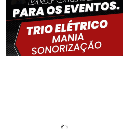
Delmiro Gouveia, BR
13:26,
06/08/2026
33
°C
Sunny