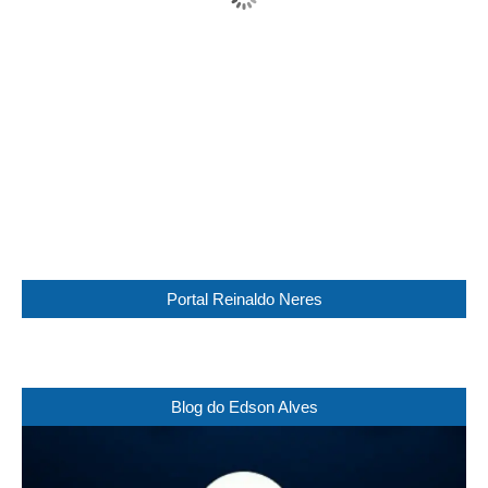
Wind Gust:
13 Km/h
Clouds:
14%
Visibility:
10 km
Sunrise:
05:45
Sunset:
17:30
30 %
1014 mb
12 Km/h
Weather from WeatherAPI
Portal Reinaldo Neres
Blog do Edson Alves