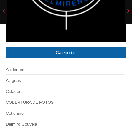
Categorias
Acidentes
Alagoas
Cidades
COBERTURA DE FOTOS
Cotidiano
Delmiro Gouveia