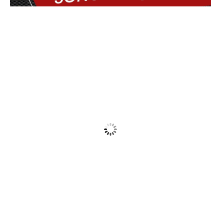
Delmiro Gouveia, BR
01:25,
09/08/2026
25
°C
Cloudy
Wind Gust:
14 Km/h
Clouds:
75%
Visibility:
10 km
Sunrise:
05:44
Sunset:
17:30
78 %
1016 mb
8 Km/h