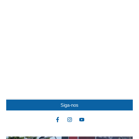
IDOSO MORRE APÓS SER ATACADO POR
PITBULL
Um idoso de 82 anos morreu na noite de quarta-feira (5) após ser
atacado por uma...
Siga-nos