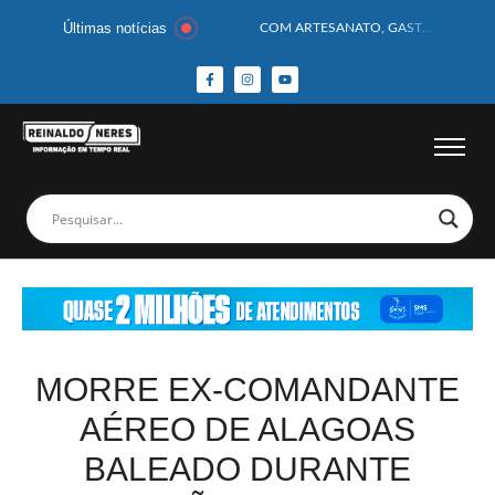
Últimas notícias
COM ARTESANATO, GASTRONOMIA E CULTURA, DELMIRO GOUVEIA GANHA DESTAQUE NA 13ª FEIRA DOS MUNICÍPIOS ALAGOANOS
MOTOCICLISTA TEM CABEÇA ESMAGADA APÓS COLISÃO COM CAMINHÃO
BEBÊ DE 1 ANO E 10 MESES MORRE APÓS SER ATACADA POR PITBULL
COBERTURA DE FOTOS DO BLOCO BAFO DA CANA DE DELMIRO GOUVEIA/AL – (15/02/2026) – VEJA AS COBERTURAS DE FOTOS (EXCLUSIVO DO PORTAL REINALDO NERES – CONFIRA)
14 PASSAGEIROS FICAM FERIDOS APÓS ÔNIBUS DA ROTA TOMBA NA BR-116; VÍDEO
HOMEM CAI DE CACHOEIRA DE 40 METROS AO TENTAR FAZER FOTO
CORPOS DAS SEIS VÍTIMAS DE ACIDENTE COM LANCHA SÃO VELADOS; SAIBA COMO FOI
MULHER É PRESA EM FLAGRANTE POR ROUBAR CORPO DE RECÉM-NASCIDO EM NECROTÉRIO
CORPO DE JOVEM DESAPARECIDO É ENCONTRADO EM BARRAGEM NO INTERIOR DE ALAGOAS
MEGA-SENA 2977 SORTEIA PRÊMIO DE R$ 130 MILHÕES; VEJA O RESULTADO!
MORRE EX-COMANDANTE
AÉREO DE ALAGOAS
BALEADO DURANTE