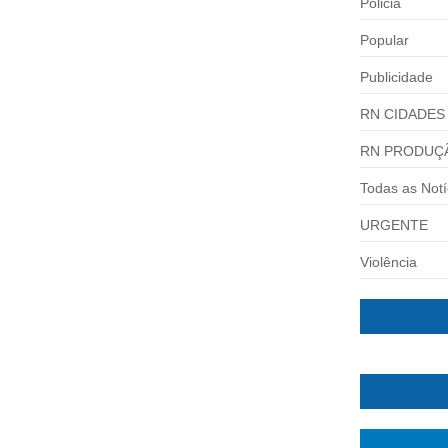
Policia
Popular
Publicidade
RN CIDADES
RN PRODUÇ
 A REELEIÇÃO PARA DEPUTADO
Todas as Notí
URGENTE
 uma vaga na Câmara Federal Defensor de...
Violência