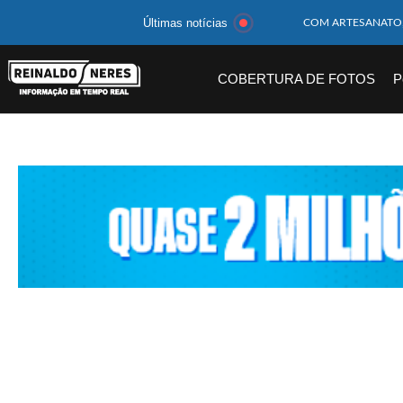
Últimas notícias
MOTOCICLISTA TE
BEBÊ DE 1 ANO E 
COBERTURA DE FOTOS
P
14 PASSAGEIROS F
HOMEM CAI DE CA
CORPOS DAS SEIS 
MULHER É PRESA 
CORPO DE JOVEM 
MEGA-SENA 2977 S