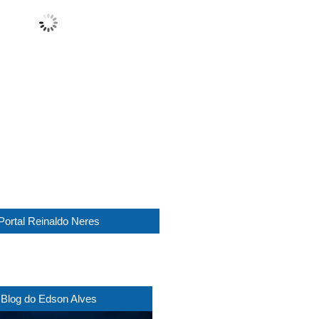
Clear
Wind Gust:
30 Km/h
Clouds:
12%
Visibility:
10 km
Sunrise:
05:45
Sunset:
17:29
1016 mb
20 Km/h
Weather from WeatherAPI
Portal Reinaldo Neres
Blog do Edson Alves