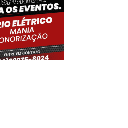
iro Gouveia, BR
20:48,
05/08/2026
23
°C