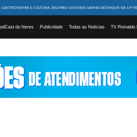
M CABEÇA ESMAGADA APÓS COLISÃO COM CAMINHÃO
10 MESES MORRE APÓS SER ATACADA POR PITBULL
odCast do Neres
Publicidade
Todas as Notícias
TV Reinaldo
ICAM FERIDOS APÓS ÔNIBUS DA ROTA TOMBA NA BR-116; VÍDEO
CHOEIRA DE 40 METROS AO TENTAR FAZER FOTO
VÍTIMAS DE ACIDENTE COM LANCHA SÃO VELADOS; SAIBA COMO FOI
EM FLAGRANTE POR ROUBAR CORPO DE RECÉM-NASCIDO EM NECROTÉRIO
DESAPARECIDO É ENCONTRADO EM BARRAGEM NO INTERIOR DE ALAGOAS
ORTEIA PRÊMIO DE R$ 130 MILHÕES; VEJA O RESULTADO!