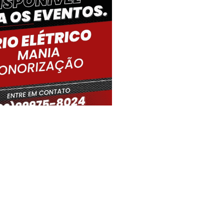
iro Gouveia, BR
07:13,
09/08/2026
22
°C