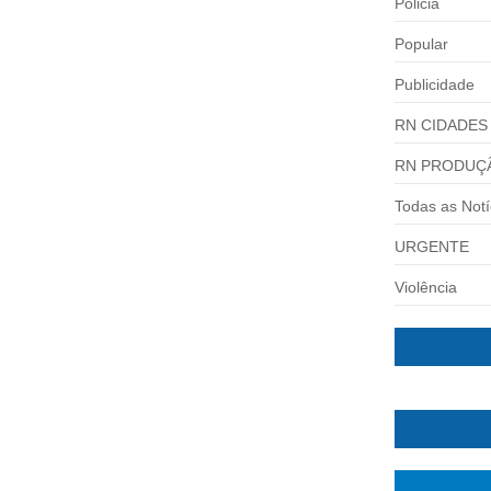
Policia
Popular
Publicidade
RN CIDADES
RN PRODUÇ
Todas as Notí
URGENTE
Violência
ÉDIO RESIDENCIAL
al: um carro caiu no fosso de...