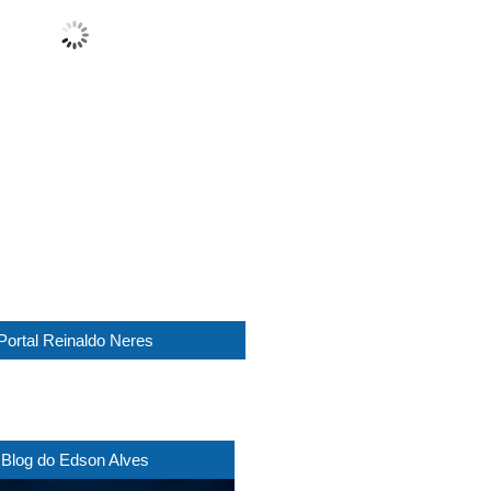
Cloudy
Wind Gust:
14 Km/h
Clouds:
76%
Visibility:
10 km
Sunrise:
05:44
Sunset:
17:30
1018 mb
12 Km/h
Weather from WeatherAPI
Portal Reinaldo Neres
Blog do Edson Alves