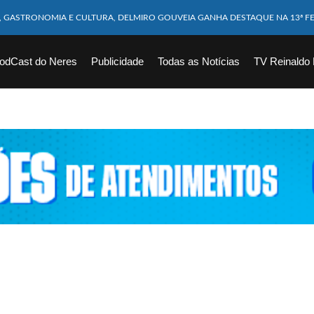
M CABEÇA ESMAGADA APÓS COLISÃO COM CAMINHÃO
10 MESES MORRE APÓS SER ATACADA POR PITBULL
odCast do Neres
Publicidade
Todas as Notícias
TV Reinaldo
ICAM FERIDOS APÓS ÔNIBUS DA ROTA TOMBA NA BR-116; VÍDEO
CHOEIRA DE 40 METROS AO TENTAR FAZER FOTO
VÍTIMAS DE ACIDENTE COM LANCHA SÃO VELADOS; SAIBA COMO FOI
EM FLAGRANTE POR ROUBAR CORPO DE RECÉM-NASCIDO EM NECROTÉRIO
DESAPARECIDO É ENCONTRADO EM BARRAGEM NO INTERIOR DE ALAGOAS
ORTEIA PRÊMIO DE R$ 130 MILHÕES; VEJA O RESULTADO!