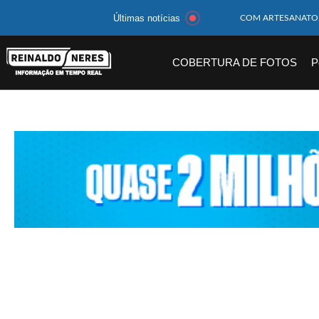
Últimas notícias
MOTOCICLISTA TE
BEBÊ DE 1 ANO E 
COBERTURA DE FOTOS
P
14 PASSAGEIROS F
HOMEM CAI DE CA
CORPOS DAS SEIS 
MULHER É PRESA 
CORPO DE JOVEM 
MEGA-SENA 2977 S