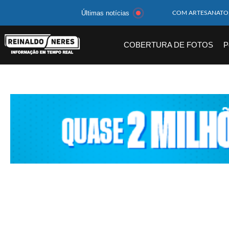
Últimas notícias
MOTOCICLISTA TE
BEBÊ DE 1 ANO E 
COBERTURA DE FOTOS
P
14 PASSAGEIROS F
HOMEM CAI DE CA
CORPOS DAS SEIS 
MULHER É PRESA 
CORPO DE JOVEM 
MEGA-SENA 2977 S