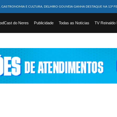
M CABEÇA ESMAGADA APÓS COLISÃO COM CAMINHÃO
10 MESES MORRE APÓS SER ATACADA POR PITBULL
odCast do Neres
Publicidade
Todas as Notícias
TV Reinaldo
ICAM FERIDOS APÓS ÔNIBUS DA ROTA TOMBA NA BR-116; VÍDEO
CHOEIRA DE 40 METROS AO TENTAR FAZER FOTO
VÍTIMAS DE ACIDENTE COM LANCHA SÃO VELADOS; SAIBA COMO FOI
EM FLAGRANTE POR ROUBAR CORPO DE RECÉM-NASCIDO EM NECROTÉRIO
DESAPARECIDO É ENCONTRADO EM BARRAGEM NO INTERIOR DE ALAGOAS
ORTEIA PRÊMIO DE R$ 130 MILHÕES; VEJA O RESULTADO!