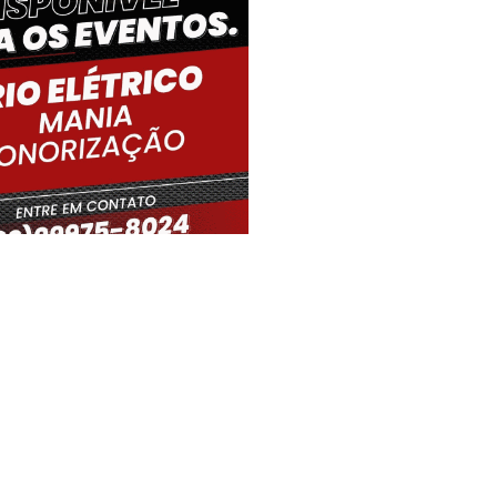
iro Gouveia, BR
07:51,
07/08/2026
21
°C