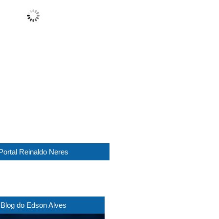
Cloudy
Wind Gust:
13 Km/h
Clouds:
87%
Visibility:
10 km
Sunrise:
05:45
Sunset:
17:30
1018 mb
10 Km/h
Weather from WeatherAPI
Portal Reinaldo Neres
Blog do Edson Alves