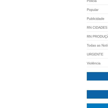
Policia
Popular
Publicidade
RN CIDADES
RN PRODUÇ
E MATA GERENTE ATROPELADA
Todas as Notí
 invadiu o restaurante...
URGENTE
Violência