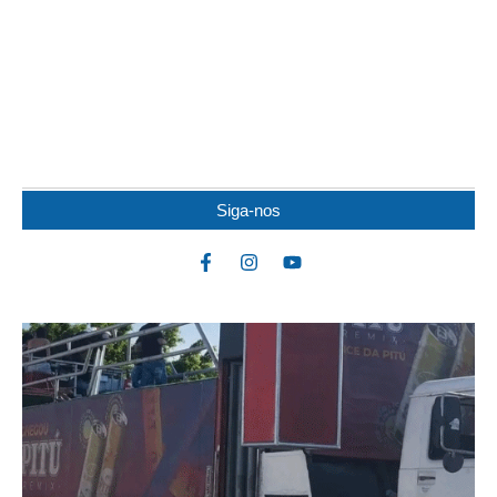
JOVEM DE 19 ANOS FICA FERIDO APÓS
COLISÃO ENTRE MOTOS
Um jovem de 19 anos ficou ferido após uma colisão envolvendo
duas motocicletas na noite dessa...
Siga-nos