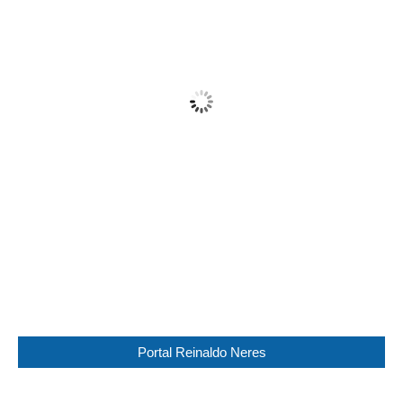
26
°C
Clear
Wind Gust:
13 Km/h
Clouds:
7%
Visibility:
10 km
Sunrise:
05:45
Sunset:
17:30
41 %
1013 mb
6 Km/h
Weather from WeatherAPI
Portal Reinaldo Neres