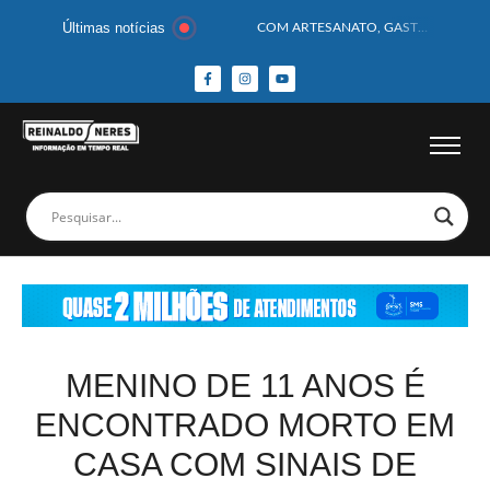
Últimas notícias
COM ARTESANATO, GASTRONOMIA E CULTURA, DELMIRO GOUVEIA GANHA DESTAQUE NA 13ª FEIRA DOS MUNICÍPIOS ALAGOANOS
MOTOCICLISTA TEM CABEÇA ESMAGADA APÓS COLISÃO COM CAMINHÃO
BEBÊ DE 1 ANO E 10 MESES MORRE APÓS SER ATACADA POR PITBULL
COBERTURA DE FOTOS DO BLOCO BAFO DA CANA DE DELMIRO GOUVEIA/AL – (15/02/2026) – VEJA AS COBERTURAS DE FOTOS (EXCLUSIVO DO PORTAL REINALDO NERES – CONFIRA)
14 PASSAGEIROS FICAM FERIDOS APÓS ÔNIBUS DA ROTA TOMBA NA BR-116; VÍDEO
HOMEM CAI DE CACHOEIRA DE 40 METROS AO TENTAR FAZER FOTO
CORPOS DAS SEIS VÍTIMAS DE ACIDENTE COM LANCHA SÃO VELADOS; SAIBA COMO FOI
MULHER É PRESA EM FLAGRANTE POR ROUBAR CORPO DE RECÉM-NASCIDO EM NECROTÉRIO
CORPO DE JOVEM DESAPARECIDO É ENCONTRADO EM BARRAGEM NO INTERIOR DE ALAGOAS
MEGA-SENA 2977 SORTEIA PRÊMIO DE R$ 130 MILHÕES; VEJA O RESULTADO!
MENINO DE 11 ANOS É
ENCONTRADO MORTO EM
CASA COM SINAIS DE