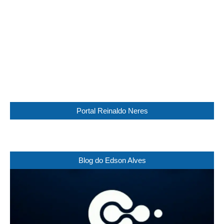
Visibility:
10 km
Sunrise:
05:45
Sunset:
17:30
60 %
1014 mb
21 Km/h
Weather from WeatherAPI
Portal Reinaldo Neres
Blog do Edson Alves