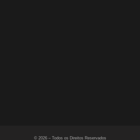
PE VOLTA A FICAR SOB ALERTA DE TEMPORAL
APÓS CHUVA QUE DEIXOU 6 MORTOS
5 de maio de 2026
© 2026 – Todos os Direitos Reservados