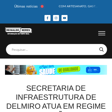
Últimas notícias
COM ARTESANATO, GASTRONOMIA E CULTURA, DELMIRO GOUVEIA GANHA DESTAQUE NA 13ª FEIRA DOS MUNICÍPIOS ALAGOANOS
MOTOCICLISTA TEM CABEÇA ESMAGADA APÓS COLISÃO COM CAMINHÃO
BEBÊ DE 1 ANO E 10 MESES MORRE APÓS SER ATACADA POR PITBULL
COBERTURA DE FOTOS DO BLOCO BAFO DA CANA DE DELMIRO GOUVEIA/AL – (15/02/2026) – VEJA AS COBERTURAS DE FOTOS (EXCLUSIVO DO PORTAL REINALDO NERES – CONFIRA)
14 PASSAGEIROS FICAM FERIDOS APÓS ÔNIBUS DA ROTA TOMBA NA BR-116; VÍDEO
HOMEM CAI DE CACHOEIRA DE 40 METROS AO TENTAR FAZER FOTO
CORPOS DAS SEIS VÍTIMAS DE ACIDENTE COM LANCHA SÃO VELADOS; SAIBA COMO FOI
MULHER É PRESA EM FLAGRANTE POR ROUBAR CORPO DE RECÉM-NASCIDO EM NECROTÉRIO
CORPO DE JOVEM DESAPARECIDO É ENCONTRADO EM BARRAGEM NO INTERIOR DE ALAGOAS
MEGA-SENA 2977 SORTEIA PRÊMIO DE R$ 130 MILHÕES; VEJA O RESULTADO!
SECRETARIA DE
INFRAESTRUTURA DE
DELMIRO ATUA EM REGIME