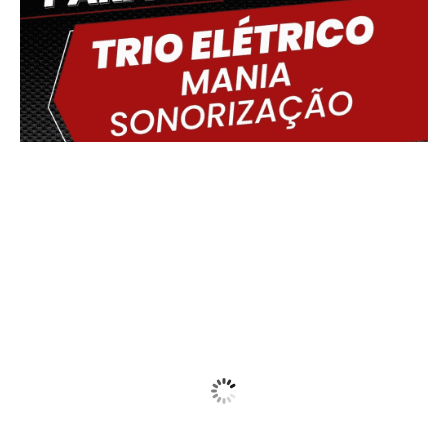
Delmiro Gouveia, BR
20:03,
06/08/2026
25
°C
Clear
Wind Gust:
33 Km/h
Clouds:
7%